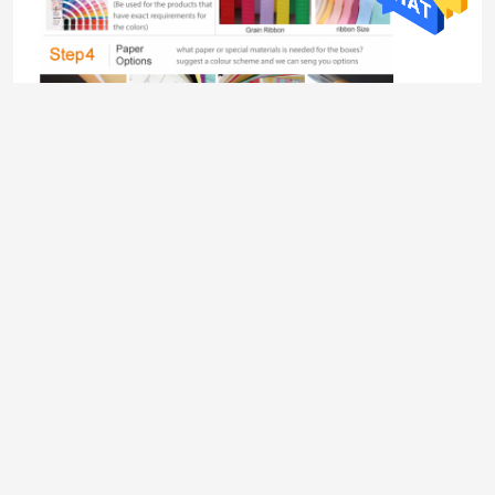
Sobre nós
Visita à fábrica
Controle de qualidade
Contacte-nos
Notícias
Casos
Solicite um orçamento